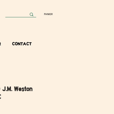
PANIER
R
CONTACT
 J.M. Weston
C