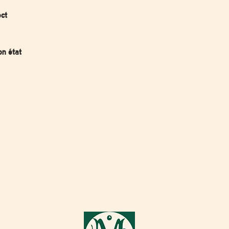
ect
on état