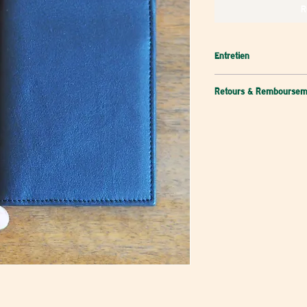
R
Entretien
Léger nettoyage avec
Retours & Remboursem
nettoyant pour le cu
Retour possible sous 
restent à votre char
réceptionnée, nous 
délais avec le paiem
ne sommes pas respo
Nous ne remboursons