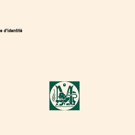
e d'identité
S
BOUTIQUE
LA MAISON
JOURNAL
RDV ATELIER
CON
Recevez notre
actualité,
nouveaux modèles et offres exclusives par email