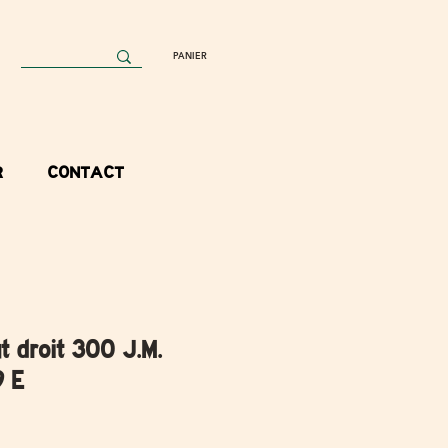
PANIER
R
CONTACT
t droit 300 J.M.
9 E